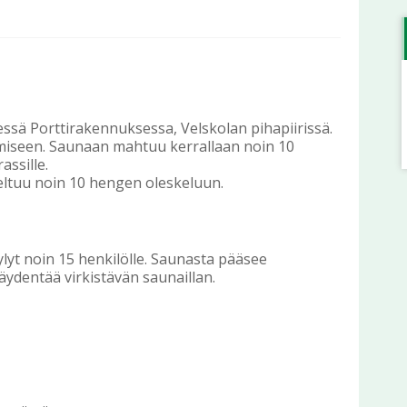
ssä Porttirakennuksessa, Velskolan pihapiirissä.
umiseen. Saunaan mahtuu kerrallaan noin 10
assille.
ltuu noin 10 hengen oleskeluun.
öylyt noin 15 henkilölle. Saunasta pääsee
täydentää virkistävän saunaillan.