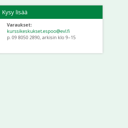
Kysy lisää
Varaukset:
kurssikeskukset.espoo@evl.fi
p. 09 8050 2890, arkisin klo 9–15