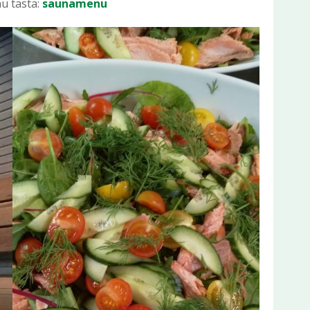
u tästä:
saunamenu