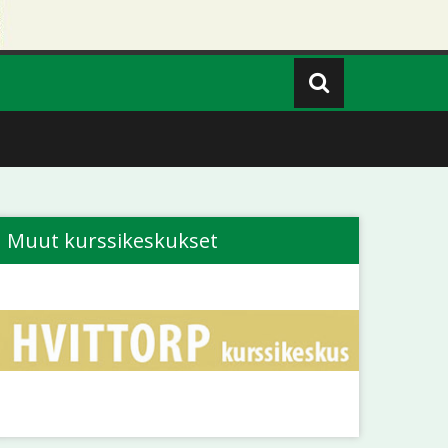
Muut kurssikeskukset